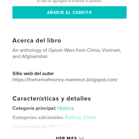
El IVA se agregará al finalizar el pedido.
Acerca del libro
An anthology of Opium Wars from China, Vietnam,
and Afghanistan
Sitio web del autor
https://theformofmoney-mammon.blogspot.com/
Características y detalles
Categoría principal:
Historia
Categorías adicionales
Política
,
China
Características:
15×23 cm
N.º de páginas:
76
VER MÁS