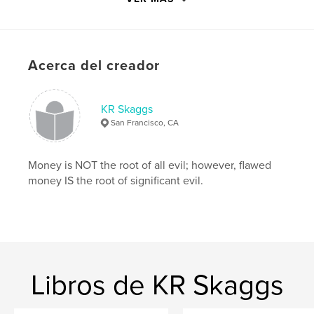
ISBN
Tapa blanda: 9798210711762
Fecha de publicación:
nov. 10, 2023
Idioma
English
Acerca del creador
Palabras clave
,
,
,
Afghanistan
Military
China
Opium
KR Skaggs
San Francisco, CA
Money is NOT the root of all evil; however, flawed
money IS the root of significant evil.
Libros de KR Skaggs