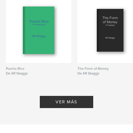
Puerto Rico
The Form of Money
De KR Skaggs
De KR Skaggs
VER MÁS