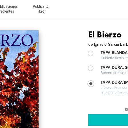
blicaciones
Publica tu
recientes
libro
El Bierzo
de
Ignacio García Bar
TAPA BLANDA
Cubierta flexible
TAPA DURA, 
Sobrecubierta a t
TAPA DURA I
Libro en tapa dur
directamente en e
El