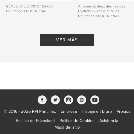
GÊNES ET LES CINQ TERRES
Athènes et deux des îles des
De François DUGIT-PINAT
Cyclades - Sifnos et Milos
De François DUGIT-PINAT
VER MÁS
© 2016 - 2026 RPI Print, Inc.
Empresa
Trabaja en Blurb
Precios
Política de Privacidad
Política de Cookies
Asistencia
Mapa del sitio