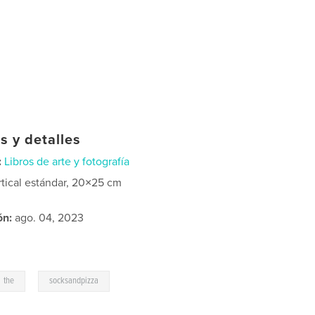
s y detalles
:
Libros de arte y fotografía
rtical estándar, 20×25 cm
ón:
ago. 04, 2023
,
the
socksandpizza