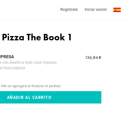
Regístrate
Iniciar sesión
 Pizza The Book 1
MPRESA
136,84 €
a con diseño a todo color impreso
l forro exterior
 IVA se agregará al finalizar el pedido.