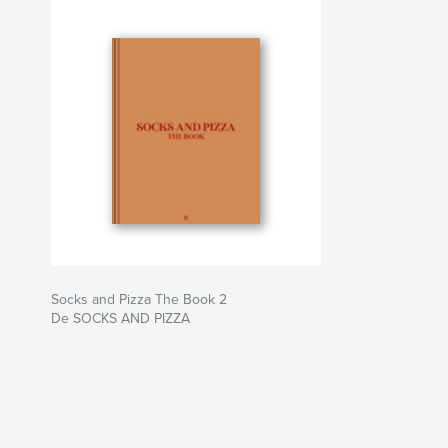
Sitio web del autor
http://socksandpizzamag.com/
Socks and Pizza The Book 2
De SOCKS AND PIZZA