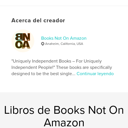
Categorías adicionales
Autoayuda
,
Historia
Características:
15×23 cm
Acerca del creador
N.º de páginas:
224
ISBN
Tapa blanda: 9798211069213
Books Not On Amazon
Anaheim, California, USA
Fecha de publicación:
jul. 12, 2023
Idioma
English
"Uniquely Independent Books – For Uniquely
Palabras clave
Independent People!" These books are specifically
,
,
,
,
atom
math
quantum
relativity
designed to be the best single...
Continuar leyendo
,
Einstein
science
Libros de Books Not On
Amazon