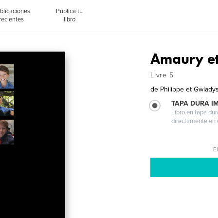
blicaciones
Publica tu
recientes
libro
Amaury et
Livre 5
de
Philippe et Gwladys
TAPA DURA I
Libro en tapa dur
directamente en e
El