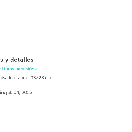
s y detalles
:
Libros para niños
aisado grande, 33×28 cm
0
ón:
jul. 04, 2023