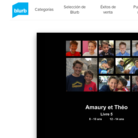
Selección de
Éxitos de
Pu
Categorías
Blurb
venta