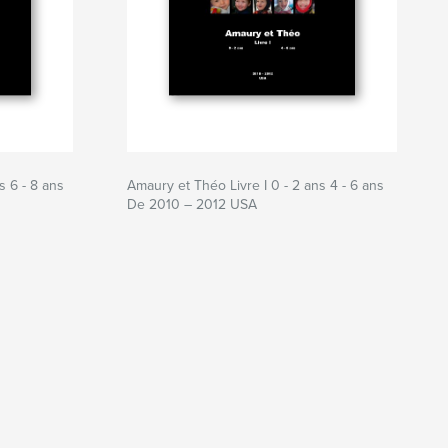
s 6 - 8 ans
Amaury et Théo Livre I 0 - 2 ans 4 - 6 ans
De 2010 – 2012 USA