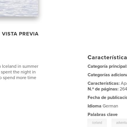
VISTA PREVIA
Característica
in Iceland in summer
Categoría principal
spent the night in
Categorías adicion
 to spend more time
Características:
Ap
N.º de páginas:
26
Fecha de publicaci
Idioma
German
Palabras clave
,
iceland
adventu