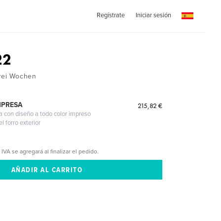
Regístrate
Iniciar sesión
22
drei Wochen
MPRESA
215,82 €
a con diseño a todo color impreso
l forro exterior
 IVA se agregará al finalizar el pedido.