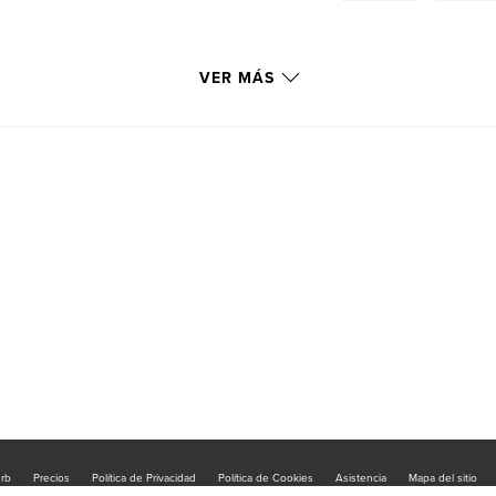
VER MÁS
urb
Precios
Política de Privacidad
Política de Cookies
Asistencia
Mapa del sitio