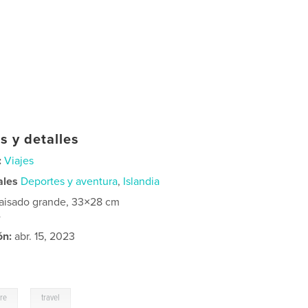
s y detalles
:
Viajes
ales
Deportes y aventura
,
Islandia
aisado grande, 33×28 cm
4
ón:
abr. 15, 2023
,
re
travel