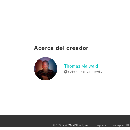
Acerca del creador
Thomas Maiwald
Grimma OT Grechwitz
© 2016 - 2026 RPI Print, Inc.
Empresa
Trabaja en Bl