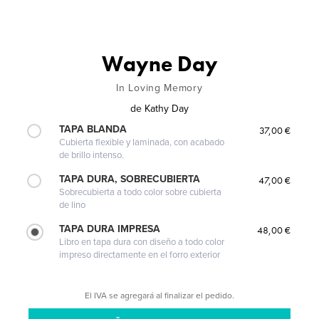
Wayne Day
In Loving Memory
de
Kathy Day
TAPA BLANDA
37,00 €
Cubierta flexible y laminada, con acabado
de brillo intenso.
TAPA DURA, SOBRECUBIERTA
47,00 €
Sobrecubierta a todo color sobre cubierta
de lino
TAPA DURA IMPRESA
48,00 €
Libro en tapa dura con diseño a todo color
impreso directamente en el forro exterior
El IVA se agregará al finalizar el pedido.