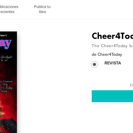
blicaciones
Publica tu
recientes
libro
Cheer4To
The Cheer4Today I
de
Cheer4Today
REVISTA
El