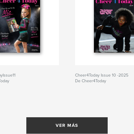
yIssue11
Cheer4Today Issue 10 -2025
Today
De Cheer4Today
VER MÁS