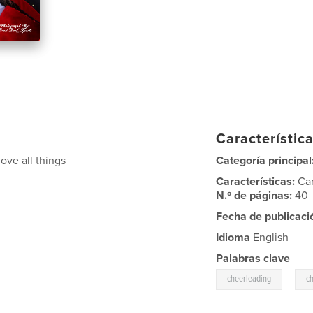
Característica
ove all things
Categoría principal
Características:
Ca
N.º de páginas:
40
Fecha de publicaci
Idioma
English
Palabras clave
,
cheerleading
c