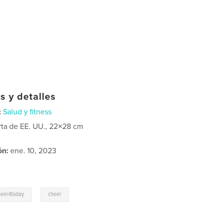
s y detalles
:
Salud y fitness
rta de EE. UU., 22×28 cm
ón:
ene. 10, 2023
,
heer4today
cheer