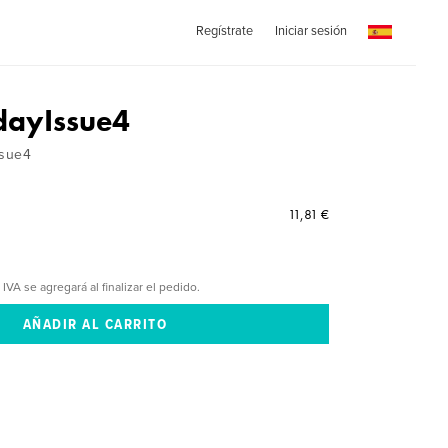
Regístrate
Iniciar sesión
dayIssue4
ssue4
11,81 €
 IVA se agregará al finalizar el pedido.