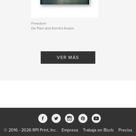
Freedom
De Paul and Kendra Krasin
VER MÁS
© 2016 - 2026 RPI Print, Inc.
Empresa
Trabaja en Blurb
Precios