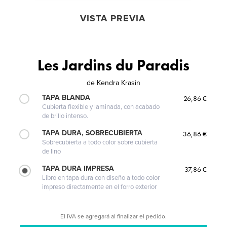
VISTA PREVIA
Les Jardins du Paradis
de
Kendra Krasin
TAPA BLANDA
26,86 €
Cubierta flexible y laminada, con acabado
de brillo intenso.
TAPA DURA, SOBRECUBIERTA
36,86 €
Sobrecubierta a todo color sobre cubierta
de lino
TAPA DURA IMPRESA
37,86 €
Libro en tapa dura con diseño a todo color
impreso directamente en el forro exterior
El IVA se agregará al finalizar el pedido.