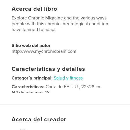
Acerca del libro
Explore Chronic Migraine and the various ways
people with this chronic, neurological condition
have learned to adapt
Sitio web del autor
http://www.mychronicbrain.com
Características y detalles
Categoría principal:
Salud y fitness
Características:
Carta de EE. UU., 22×28 cm
N.º de páginas:
48
Fecha de publicación:
ene. 01, 2023
Idioma
English
Palabras clave
Acerca del creador
,
,
Neurology
Migraine
Chronic Migraine