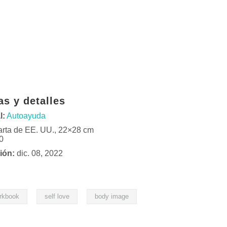
as y detalles
l:
Autoayuda
rta de EE. UU., 22×28 cm
0
ión:
dic. 08, 2022
,
,
rkbook
self love
body image