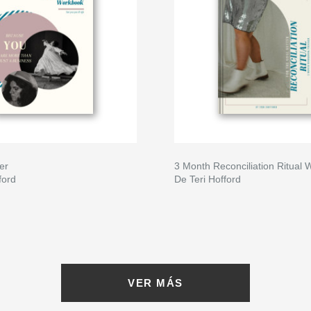
er
3 Month Reconciliation Ritual
ford
De Teri Hofford
VER MÁS