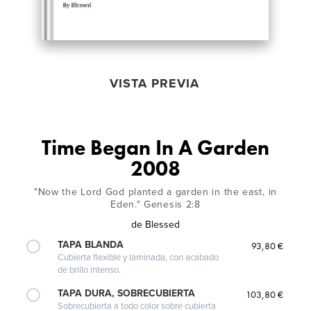
VISTA PREVIA
Time Began In A Garden
2008
"Now the Lord God planted a garden in the east, in
Eden." Genesis 2:8
de
Blessed
TAPA BLANDA
93,80 €
Cubierta flexible y laminada, con acabado
de brillo intenso.
TAPA DURA, SOBRECUBIERTA
103,80 €
Sobrecubierta a todo color sobre cubierta