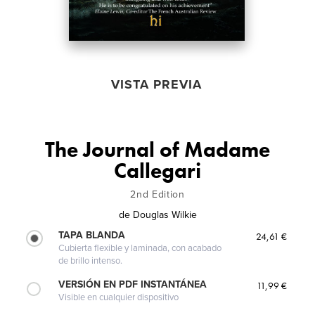
VISTA PREVIA
The Journal of Madame
Callegari
2nd Edition
de
Douglas Wilkie
TAPA BLANDA
24,61 €
Cubierta flexible y laminada, con acabado
de brillo intenso.
VERSIÓN EN PDF INSTANTÁNEA
11,99 €
Visible en cualquier dispositivo