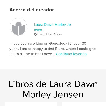
Fecha de publicación:
jul. 19, 2022
Idioma
English
Acerca del creador
Palabras clave
,
,
,
nixon
howell
miller
family
Laura Dawn Morley Je
nsen
Utah, United States
I have been working on Genealogy for over 30
years. I am so happy to find Blurb, where I could give
life to all the things I have...
Continuar leyendo
Libros de Laura Dawn
Morley Jensen