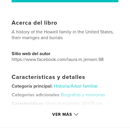
Acerca del libro
A history of the Howell family in the United States,
their marriges and burials
Sitio web del autor
https://www.facebook.com/laura.m.jensen.98
Características y detalles
Categoría principal:
Historia/Árbol familiar
Categorías adicionales
Biografías y memorias
Características:
Vertical estándar, 20×25 cm
N.º de páginas:
110
VER MÁS
ISBN
Tapa dura impresa: 9798210512703