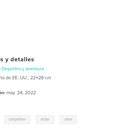
s y detalles
:
Deportes y aventura
rta de EE. UU., 22×28 cm
ón:
may. 24, 2022
,
,
,
competition
allstar
cheer