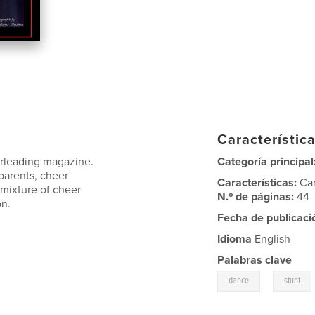
Característica
erleading magazine.
Categoría principal
 parents, cheer
Características:
Ca
mixture of cheer
N.º de páginas:
44
on.
Fecha de publicaci
Idioma
English
Palabras clave
,
dance
stunt