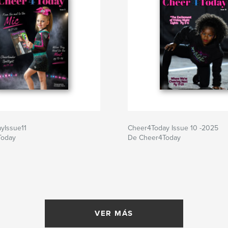
yIssue11
Cheer4Today Issue 10 -2025
Today
De Cheer4Today
VER MÁS