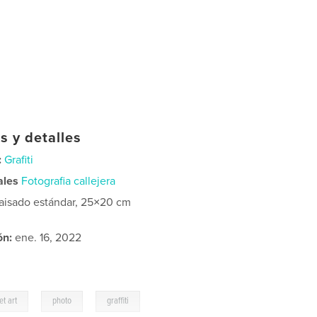
s y detalles
:
Grafiti
ales
Fotografia callejera
aisado estándar, 25×20 cm
ón:
ene. 16, 2022
,
,
et art
photo
graffiti