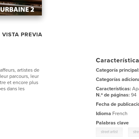
VISTA PREVIA
Característica
ffeurs, artistes de
Categoría principal
leur parcours, leur
Categorías adicion
tre et encore plus
bes dans les
Características:
Ap
N.º de páginas:
94
Fecha de publicaci
Idioma
French
Palabras clave
,
street artist
stre