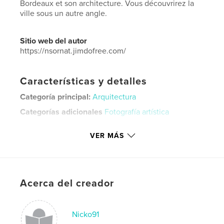
Bordeaux et son architecture. Vous découvrirez la
ville sous un autre angle.
Sitio web del autor
https://nsornat.jimdofree.com/
Características y detalles
Categoría principal:
Arquitectura
Categorías adicionales
Fotografía artística
Características:
Apaisado estándar, 25×20 cm
VER MÁS
N.º de páginas:
20
Fecha de publicación:
dic. 06, 2021
Idioma
French
Palabras clave
Acerca del creador
,
,
Bordeaux
photo
architecture
Nicko91