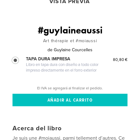
VISTA PREVIA
#guylaineaussi
Art thérapie et #moiaussi
de
Guylaine Courcelles
TAPA DURA IMPRESA
80,80 €
Libro en tapa dura con diseño a todo color
impreso directamente en el forro exterior
El IVA se agregará al finalizar el pedido.
Acerca del libro
Je suis une #moiaussi, parmi tellement d’autres. Ce