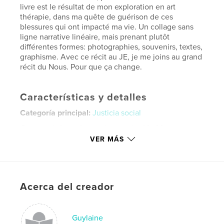
livre est le résultat de mon exploration en art
thérapie, dans ma quête de guérison de ces
blessures qui ont impacté ma vie. Un collage sans
ligne narrative linéaire, mais prenant plutôt
différentes formes: photographies, souvenirs, textes,
graphisme. Avec ce récit au JE, je me joins au grand
récit du Nous. Pour que ça change.
Características y detalles
Categoría principal:
Justicia social
Características:
Apaisado grande, 33×28 cm
N.º de páginas:
48
VER MÁS
ISBN
Tapa dura impresa: 9781006308109
Fecha de publicación:
nov. 07, 2021
Acerca del creador
Idioma
French
Palabras clave
Guylaine
,
#moiaussi
Art thérapie