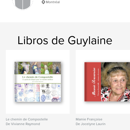
Montréal
Libros de Guylaine
Le chemin de Compostelle
Mamie Françoise
De Vivianne Raymond
De Jocelyne Laurin