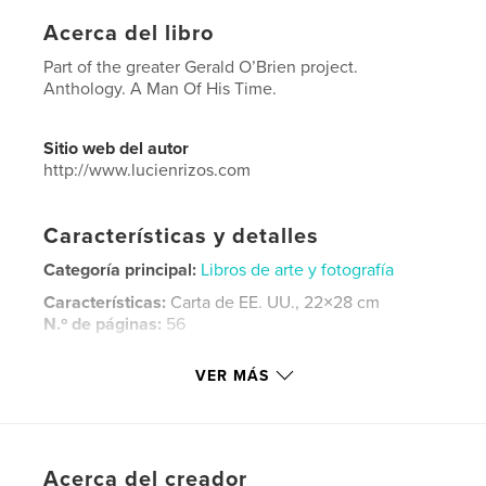
Acerca del libro
Part of the greater Gerald O’Brien project.
Anthology. A Man Of His Time.
Sitio web del autor
http://www.lucienrizos.com
Características y detalles
Categoría principal:
Libros de arte y fotografía
Características:
Carta de EE. UU., 22×28 cm
N.º de páginas:
56
Fecha de publicación:
ago. 26, 2021
VER MÁS
Idioma
English
Palabras clave
,
,
,
biography
autobiography
photography
Acerca del creador