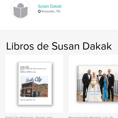
Susan Dakak
Knoxville, TN
Libros de Susan Dakak
Switz City Manholes, Smoke, and
Becoming the Mardinis July 20,