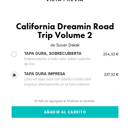
California Dreamin Road
Trip Volume 2
de
Susan Dakak
TAPA DURA, SOBRECUBIERTA
254,52 €
Sobrecubierta a todo color sobre cubierta
de lino
TAPA DURA IMPRESA
257,52 €
Libro en tapa dura con diseño a todo color
impreso directamente en el forro exterior
El IVA se agregará al finalizar el pedido.