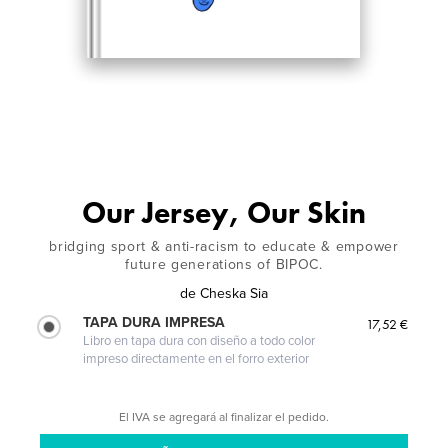
Our Jersey, Our Skin
bridging sport & anti-racism to educate & empower
future generations of BIPOC.
de
Cheska Sia
TAPA DURA IMPRESA
17,52 €
Libro en tapa dura con diseño a todo color
impreso directamente en el forro exterior
El IVA se agregará al finalizar el pedido.