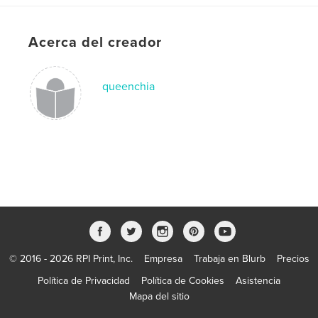
Tapa dura impresa: 9781006698477
Fecha de publicación:
jul. 22, 2021
Acerca del creador
Idioma
English
Palabras clave
,
,
,
queenchia
anti-racism
educate
empower
,
basketball
sport
© 2016 - 2026 RPI Print, Inc.
Empresa
Trabaja en Blurb
Precios
Política de Privacidad
Política de Cookies
Asistencia
Mapa del sitio