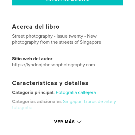
Acerca del libro
Street photography - issue twenty - New
photography from the streets of Singapore
Sitio web del autor
https://lyndonjohnsonphotography.com
Características y detalles
Categoría principal:
Fotografia callejera
Categorías adicionales
Singapur
,
Libros de arte y
fotografía
Características:
Carta de EE. UU., 22×28 cm
VER MÁS
N.º de páginas:
48
Fecha de publicación:
jul. 03, 2021