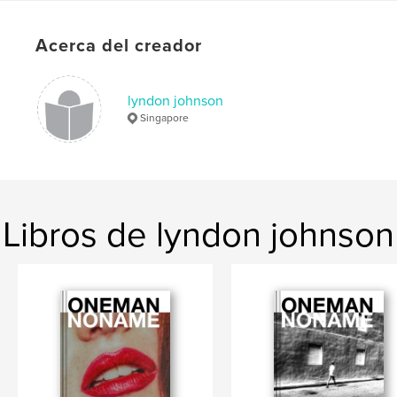
Idioma
English
Palabras clave
Acerca del creador
,
,
street photography
zine
Singapore
lyndon johnson
Singapore
Libros de lyndon johnson