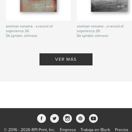
oneman noname - a record of
oneman noname - a record of
experience 30
experience 29
De Lyndon Johnson
De Lyndon Johnson
VER MÁS
© 2016 - 2026 RPI Print, Inc.
Empresa
Trabaja en Blurb
Precios