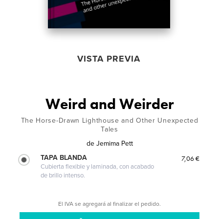
VISTA PREVIA
Weird and Weirder
The Horse-Drawn Lighthouse and Other Unexpected
Tales
de
Jemima Pett
TAPA BLANDA
7,06 €
Cubierta flexible y laminada, con acabado
de brillo intenso.
El IVA se agregará al finalizar el pedido.