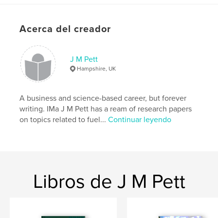
Características:
13×20 cm
N.º de páginas:
144
Acerca del creador
ISBN
Tapa blanda: 9781006789090
J M Pett
Fecha de publicación:
jun. 25, 2021
Hampshire, UK
Idioma
English
Palabras clave
A business and science-based career, but forever
,
,
,
legends
mild horror
speculative fiction
writing. IMa J M Pett has a ream of research papers
on topics related to fuel...
Continuar leyendo
weird
Libros de J M Pett