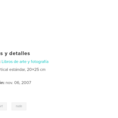
s y detalles
:
Libros de arte y fotografía
rtical estándar, 20×25 cm
ón:
nov. 06, 2007
,
Art
nude