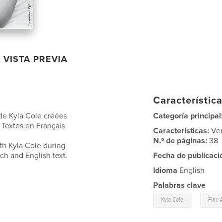
VISTA PREVIA
Característica
de Kyla Cole créées
Categoría principal
 Textes en Français
Características:
Ve
N.º de páginas:
38
th Kyla Cole during
ch and English text.
Fecha de publicaci
Idioma
English
Palabras clave
,
Kyla Cole
Fine 