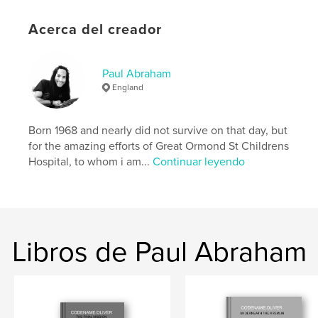
Fecha de publicación:
may. 21, 2021
Acerca del creador
Idioma
English
Palabras clave
,
,
Paul Abraham
adventure
spy
mystery
England
Born 1968 and nearly did not survive on that day, but
for the amazing efforts of Great Ormond St Childrens
Hospital, to whom i am...
Continuar leyendo
Libros de Paul Abraham