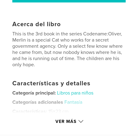
Acerca del libro
This is the 3rd book in the series Codename:Oliver,
Merlin is a special Cat who works for a secret
government agency. Only a select few know where
he came from, but now nobody knows where he is,
and he is running out of time. The children are his
only hope.
Características y detalles
Categoría principal:
Libros para niños
Categorías adicionales
Fantasía
Características:
15×23 cm
N.º de páginas:
190
VER MÁS
ISBN
Tapa dura, sobrecubierta: 9781006943683