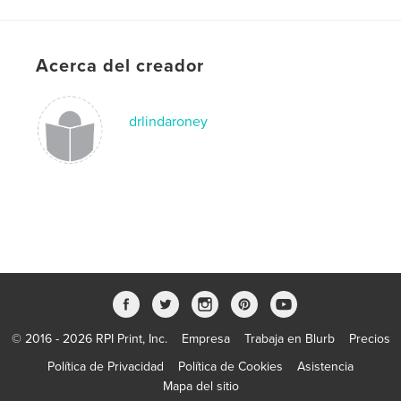
Tapa blanda: 9781034866206
Fecha de publicación:
abr. 28, 2021
Acerca del creador
Idioma
English
Palabras clave
,
,
drlindaroney
nursing students
nursing
Study abroad
© 2016 - 2026 RPI Print, Inc.
Empresa
Trabaja en Blurb
Precios
Política de Privacidad
Política de Cookies
Asistencia
Mapa del sitio