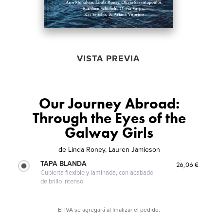
VISTA PREVIA
Our Journey Abroad:
Through the Eyes of the
Galway Girls
de
Linda Roney, Lauren Jamieson
TAPA BLANDA
26,06 €
Cubierta flexible y laminada, con acabado
de brillo intenso.
El IVA se agregará al finalizar el pedido.