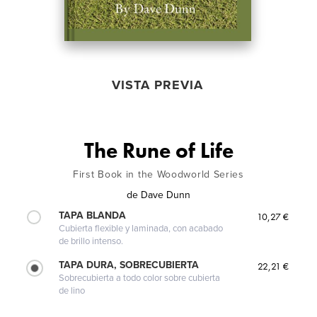
VISTA PREVIA
The Rune of Life
First Book in the Woodworld Series
de
Dave Dunn
TAPA BLANDA
10,27 €
Cubierta flexible y laminada, con acabado
de brillo intenso.
TAPA DURA, SOBRECUBIERTA
22,21 €
Sobrecubierta a todo color sobre cubierta
de lino