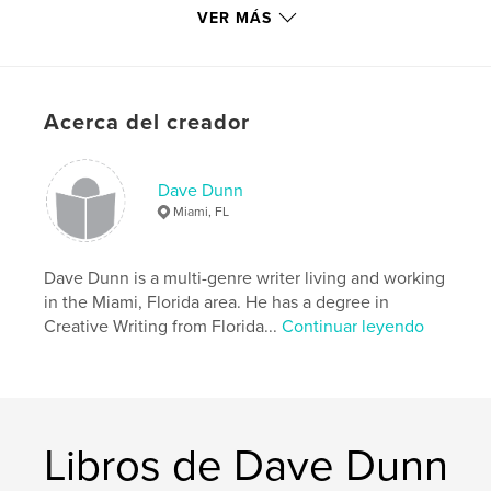
ISBN
VER MÁS
Tapa blanda: 9781034729914
Tapa dura, sobrecubierta: 9781034729921
Fecha de publicación:
abr. 03, 2021
Acerca del creador
Idioma
English
Dave Dunn
Miami, FL
Dave Dunn is a multi-genre writer living and working
in the Miami, Florida area. He has a degree in
Creative Writing from Florida...
Continuar leyendo
Libros de Dave Dunn