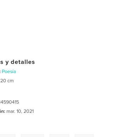
s y detalles
:
Poesía
×20 cm
034590415
ón:
mar. 10, 2021