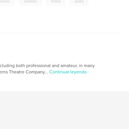
,
,
,
riences
emotions
history
poetry
ncluding both professional and amateur, in many
tterns Theatre Company...
Continuar leyendo