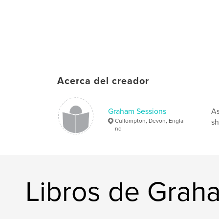
Acerca del creador
Graham Sessions
As
Cullompton, Devon, Engla
sh
nd
Libros de Grah