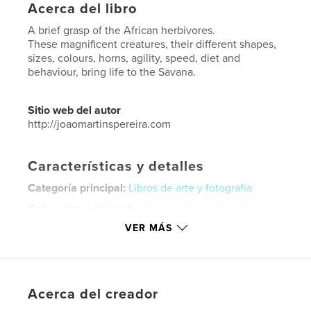
Acerca del libro
A brief grasp of the African herbivores.
These magnificent creatures, their different shapes,
sizes, colours, horns, agility, speed, diet and
behaviour, bring life to the Savana.
Sitio web del autor
http://joaomartinspereira.com
Características y detalles
Categoría principal:
Libros de arte y fotografía
Categorías adicionales
Fotografía artística
,
Viajes
VER MÁS
Características:
Apaisado estándar, 25×20 cm
N.º de páginas:
240
ISBN
Tapa dura impresa: 9781034550471
Acerca del creador
Fecha de publicación:
mar. 02, 2021