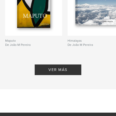
Maputo
Himalayas
De João M Pereira
De João M Pereira
VER MÁS