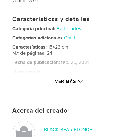
year of 2021
Características y detalles
Categoría principal:
Bellas artes
Categorías adicionales
Grafiti
Características:
15×23 cm
N.º de páginas:
24
Fecha de publicación:
feb. 25, 2021
Idioma
English
Palabras clave
VER MÁS
,
,
,
,
MOLE
portraits
graffiti
fine art
,
art
mole
Acerca del creador
BLACK BEAR BLONDE