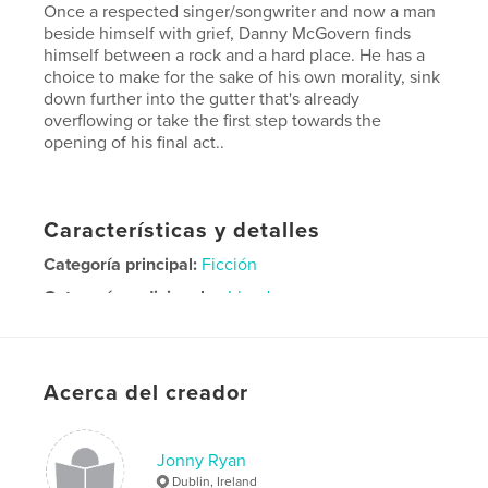
Once a respected singer/songwriter and now a man
beside himself with grief, Danny McGovern finds
himself between a rock and a hard place. He has a
choice to make for the sake of his own morality, sink
down further into the gutter that's already
overflowing or take the first step towards the
opening of his final act..
Características y detalles
Categoría principal:
Ficción
Categorías adicionales
Irlanda
Características:
13×20 cm
N.º de páginas:
156
ISBN
Acerca del creador
Tapa blanda: 9781034470663
Fecha de publicación:
feb. 17, 2021
Jonny Ryan
Idioma
English
Dublin, Ireland