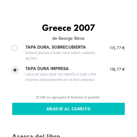
Greece 2007
de
George Stiros
TAPA DURA, SOBRECUBIERTA
115,77 €
Sobrecubierta a todo color sobre cubierta
de lino
TAPA DURA IMPRESA
118,77 €
Libro en tapa dura con diseño a todo color
impreso directamente en el forro exterior
El IVA se agregará al finalizar el pedido.
Acerca del libro