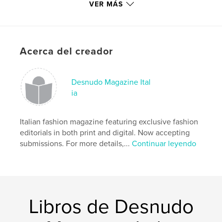
VER MÁS
Categoría principal:
Moda
Categorías adicionales
Modelo/Modelado
,
Libros
de arte y fotografía
Acerca del creador
Características:
Carta de EE. UU., 22×28 cm
N.º de páginas:
144
Fecha de publicación:
dic. 24, 2020
Desnudo Magazine Ital
ia
Idioma
Italian
Palabras clave
Italian fashion magazine featuring exclusive fashion
,
,
,
fashion
photography
art
entertainment
editorials in both print and digital. Now accepting
,
submissions. For more details,...
Continuar leyendo
designer
Libros de Desnudo