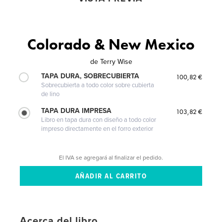
Colorado & New Mexico
de
Terry Wise
TAPA DURA, SOBRECUBIERTA
100,82 €
Sobrecubierta a todo color sobre cubierta
de lino
TAPA DURA IMPRESA
103,82 €
Libro en tapa dura con diseño a todo color
impreso directamente en el forro exterior
El IVA se agregará al finalizar el pedido.
Acerca del libro