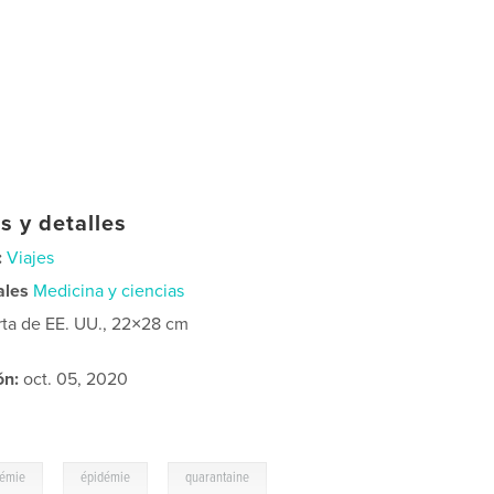
s y detalles
:
Viajes
ales
Medicina y ciencias
rta de EE. UU., 22×28 cm
ón:
oct. 05, 2020
,
,
émie
épidémie
quarantaine