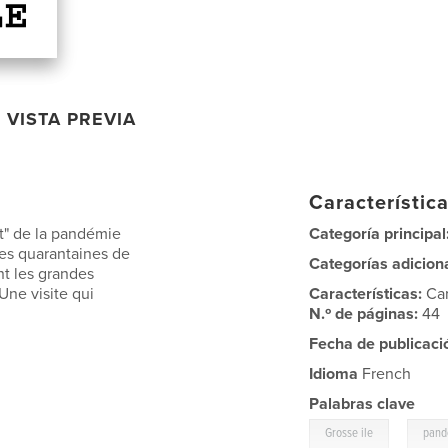
VISTA PREVIA
Característica
t" de la pandémie
Categoría principal
 des quarantaines de
Categorías adicion
nt les grandes
Une visite qui
Características:
Ca
N.º de páginas:
44
Fecha de publicaci
Idioma
French
Palabras clave
,
Grosse ile
pand