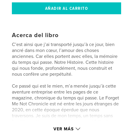
Acerca del libro
C’est ainsi que j’ai transporté jusqu’à ce jour, bien
ancré dans mon cœur, l’amour des choses
anciennes. Car elles portent avec elles, la mémoire
du temps qui passe. Notre Histoire. Cette histoire
qui nous fonde, profondément, nous construit et
nous confère une perpétuité.
Ce passé qui est le mien, m’a menée jusqu’à cette
aventure entreprise entre les pages de ce
magazine, chronique du temps qui passe. Le Forget
Me Not Chronicle est né entre les jours étranges de
2020, en cette époque éperdue que nous
traversons. Je suis de mon temps, un temps sans
frontières et je crois que l’existence est faite de
petites parcelles qui s’enchaînent comme les perles
VER MÁS