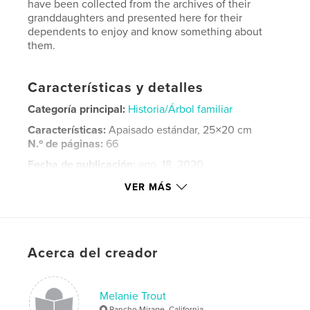
have been collected from the archives of their
granddaughters and presented here for their
dependents to enjoy and know something about
them.
Características y detalles
Categoría principal:
Historia/Árbol familiar
Características:
Apaisado estándar, 25×20 cm
N.º de páginas:
66
Fecha de publicación:
ago. 18, 2020
Idioma
English
VER MÁS
Palabras clave
,
,
,
,
Melanie
Keune
Nora
Lydia
Acerca del creador
,
Elsa
Hintz
Melanie Trout
Rancho Mirage, California