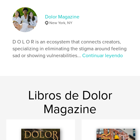
Palabras clave
Dolor Magazine
,
dolor magazine
dolormagazine
New York, NY
D O L O R is an ecosystem that connects creators,
specializing in eliminating the stigma around feeling
sad or showing vulnerabilities...
Continuar leyendo
Libros de Dolor
Magazine