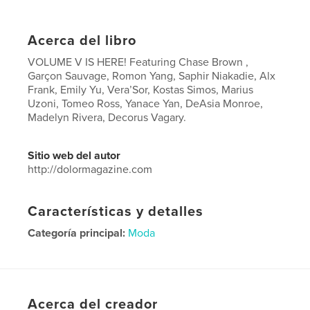
Acerca del libro
VOLUME V IS HERE! Featuring Chase Brown ,
Garçon Sauvage, Romon Yang, Saphir Niakadie, Alx
Frank, Emily Yu, Vera’Sor, Kostas Simos, Marius
Uzoni, Tomeo Ross, Yanace Yan, DeAsia Monroe,
Madelyn Rivera, Decorus Vagary.
Sitio web del autor
http://dolormagazine.com
Características y detalles
Categoría principal:
Moda
Características:
Carta de EE. UU., 22×28 cm
N.º de páginas:
44
Fecha de publicación:
jul. 28, 2020
Acerca del creador
Idioma
English