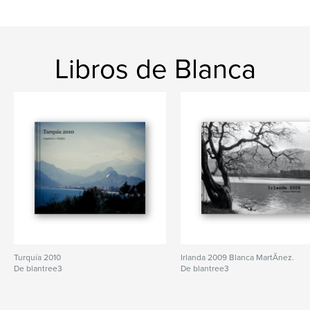
Libros de Blanca
Turquía 2010
Irlanda 2009 Blanca MartÃ­nez.
De blantree3
De blantree3