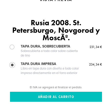
Rusia 2008. St.
Petersburgo, Novgorod y
MoscÃº.
TAPA DURA, SOBRECUBIERTA
231,34 €
Sobrecubierta a todo color sobre cubierta
de lino
TAPA DURA IMPRESA
234,34 €
Libro en tapa dura con diseño a todo color
impreso directamente en el forro exterior
El IVA se agregará al finalizar el pedido.