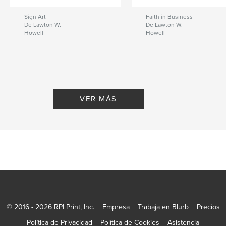
Sign Art
Faith in Business
De Lawton W.
De Lawton W.
Howell
Howell
VER MÁS
© 2016 - 2026 RPI Print, Inc.
Empresa
Trabaja en Blurb
Precios
Política de Privacidad
Política de Cookies
Asistencia