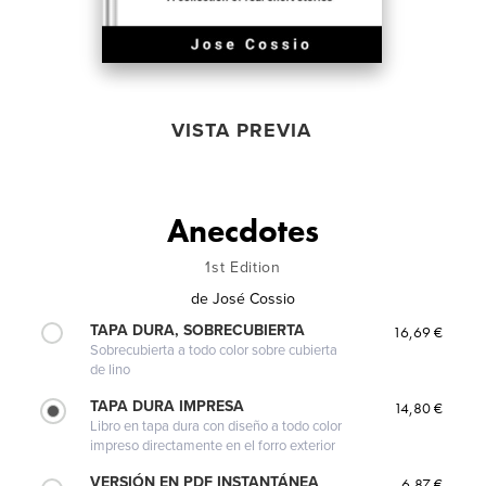
VISTA PREVIA
Anecdotes
1st Edition
de
José Cossio
TAPA DURA, SOBRECUBIERTA
16,69 €
Sobrecubierta a todo color sobre cubierta
de lino
TAPA DURA IMPRESA
14,80 €
Libro en tapa dura con diseño a todo color
impreso directamente en el forro exterior
VERSIÓN EN PDF INSTANTÁNEA
6,87 €