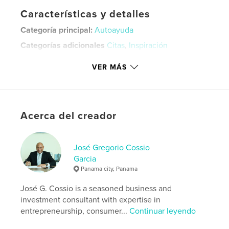
Características y detalles
Categoría principal:
Autoayuda
Categorías adicionales
Citas
,
Inspiración
Características:
13×20 cm
VER MÁS
N.º de páginas:
120
ISBN
Tapa dura, sobrecubierta: 9781715129040
Tapa dura impresa: 9781715129057
Acerca del creador
Fecha de publicación:
jun. 29, 2020
Idioma
English
José Gregorio Cossio
Palabras clave
Garcia
Panama city, Panama
,
,
,
,
startup
education
business
job
José G. Cossio is a seasoned business and
motivation
investment consultant with expertise in
entrepreneurship, consumer...
Continuar leyendo