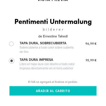
Pentimenti Untermalung
b i l d e r e r
de
Ernestine Tahedl
TAPA DURA, SOBRECUBIERTA
96,99 €
Sobrecubierta a todo color sobre cubierta
de lino
TAPA DURA IMPRESA
95,99 €
Libro en tapa dura con diseño a todo color
impreso directamente en el forro exterior
El IVA se agregará al finalizar el pedido.