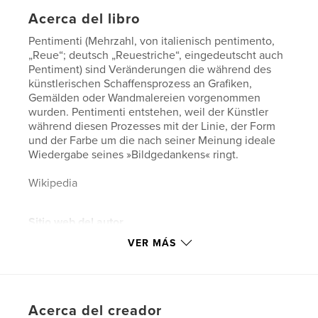
Acerca del libro
Pentimenti (Mehrzahl, von italienisch pentimento,
„Reue“; deutsch „Reuestriche“, eingedeutscht auch
Pentiment) sind Veränderungen die während des
künstlerischen Schaffensprozess an Grafiken,
Gemälden oder Wandmalereien vorgenommen
wurden. Pentimenti entstehen, weil der Künstler
während diesen Prozesses mit der Linie, der Form
und der Farbe um die nach seiner Meinung ideale
Wiedergabe seines »Bildgedankens« ringt.
Wikipedia
Sitio web del autor
http://interlog.com
VER MÁS
Características y detalles
Categoría principal:
Bellas artes
Acerca del creador