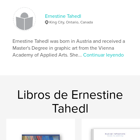
Características:
Apaisado grande, 33×28 cm
N.º de páginas:
64
Ernestine Tahedl
Fecha de publicación:
jun. 19, 2020
King City, Ontario, Canada
Idioma
German
Palabras clave
Ernestine Tahedl was born in Austria and received a
Bilder
Master's Degree in graphic art from the Vienna
Academy of Applied Arts. She...
Continuar leyendo
Libros de Ernestine
Tahedl