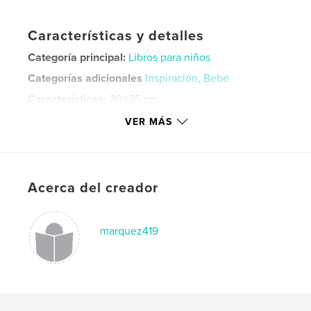
Características y detalles
Categoría principal:
Libros para niños
Categorías adicionales
Inspiración
,
Bebé
Características:
20×25 cm
N.º de páginas:
24
VER MÁS
Fecha de publicación:
jun. 19, 2020
Idioma
English
Palabras clave
Acerca del creador
,
,
,
,
black hair
magic
black girl
hair
pretty
marquez419