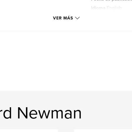
Idioma
English
Palabras clave
VER MÁS
,
fantasy
science 
ard Newman