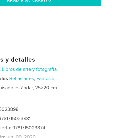
s y detalles
:
Libros de arte y fotografía
ales
Bellas artes
,
Fantasía
aisado estándar, 25×20 cm
15023898
 9781715023881
bierta: 9781715023874
ón:
jun. 09, 2020