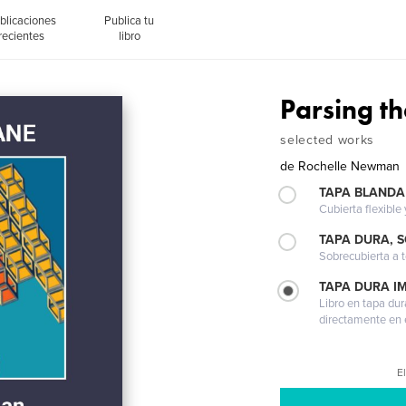
blicaciones
Publica tu
recientes
libro
Parsing th
selected works
de
Rochelle Newman
TAPA BLANDA
Cubierta flexible
TAPA DURA, 
Sobrecubierta a t
TAPA DURA I
Libro en tapa dur
directamente en e
El