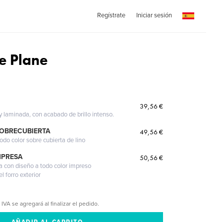
Regístrate
Iniciar sesión
e Plane
39,56 €
 y laminada, con acabado de brillo intenso.
SOBRECUBIERTA
49,56 €
odo color sobre cubierta de lino
MPRESA
50,56 €
a con diseño a todo color impreso
l forro exterior
 IVA se agregará al finalizar el pedido.