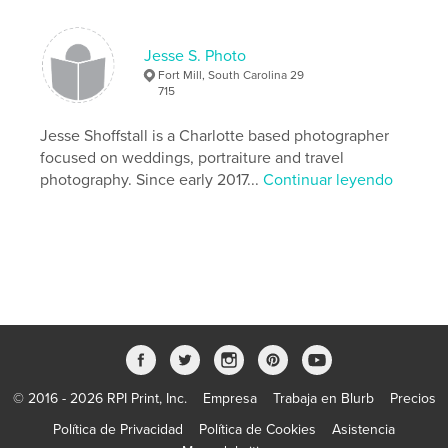
Idioma
English
Palabras clave
Jesse S. Photo
Fort Mill, South Carolina 29
,
,
zine
photography
black and white
715
Jesse Shoffstall is a Charlotte based photographer
focused on weddings, portraiture and travel
photography. Since early 2017...
Continuar leyendo
© 2016 - 2026 RPI Print, Inc.
Empresa
Trabaja en Blurb
Precios
Política de Privacidad
Política de Cookies
Asistencia