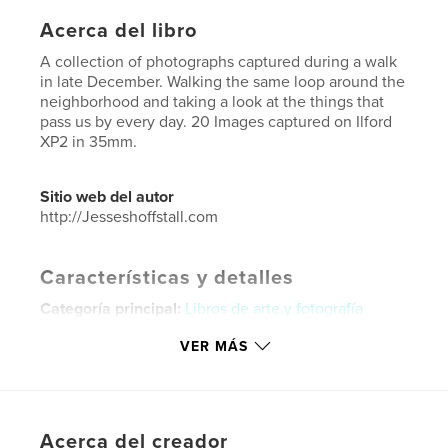
Acerca del libro
A collection of photographs captured during a walk
in late December. Walking the same loop around the
neighborhood and taking a look at the things that
pass us by every day. 20 Images captured on Ilford
XP2 in 35mm.
Sitio web del autor
http://Jesseshoffstall.com
Características y detalles
Categoría principal:
Libros de arte y fotografía
Categorías adicionales
Libros de gran formato
,
VER MÁS
Fotografia callejera
Características:
Carta de EE. UU., 22×28 cm
N.º de páginas:
20
Fecha de publicación:
abr. 07, 2020
Acerca del creador