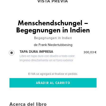
VISTA PREVIA
Menschendschungel –
Begegnungen in Indien
Begegnungen in Indien
de
Frank Niedertubbesing
TAPA DURA IMPRESA
300,03 €
Libro en tapa dura con diseño a todo color
impreso directamente en el forro exterior
El IVA se agregará al finalizar el pedido.
Acerca del libro