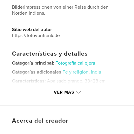
Bilderimpressionen von einer Reise durch den
Norden Indiens.
Sitio web del autor
https://fotovonfrank.de
Características y detalles
Categoría principal:
Fotografia callejera
Categorías adicionales
Fe y religión
,
India
Características:
Apaisado grande, 33×28 cm
N.º de páginas:
230
VER MÁS
Fecha de publicación:
abr. 06, 2020
Idioma
German
Palabras clave
Acerca del creador
,
India
Streetphotographie