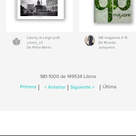
Liberty at Large (soft
QB magazine # 15
cover)_v3
De Ricardo
De Peter Merts
Junqueira
981-1000 de 149534 Libros
|
|
|
Primera
< Anterior
Siguiente >
Última