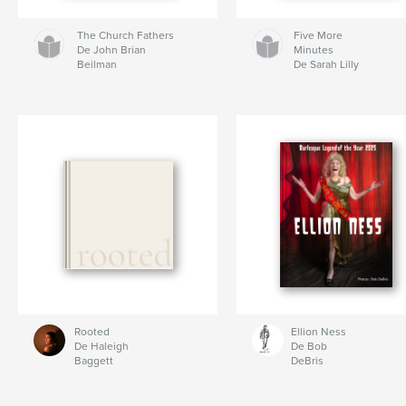
The Church Fathers
Five More
De John Brian
Minutes
Beilman
De Sarah Lilly
Rooted
Ellion Ness
De Haleigh
De Bob
Baggett
DeBris