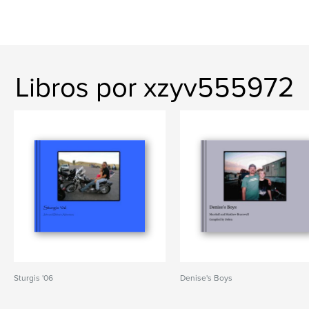
Libros por xzyv555972
Sturgis '06
Denise's Boys