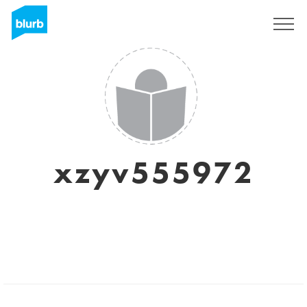
Regístrate
xzyv555972