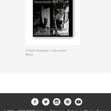
a Tükör törvényei // laws of the
Mirror